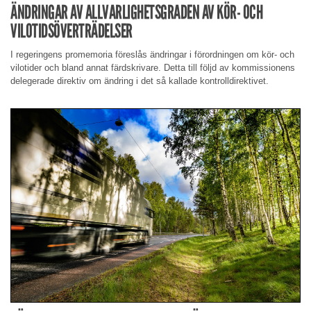
ÄNDRINGAR AV ALLVARLIGHETSGRADEN AV KÖR- OCH
VILOTIDSÖVERTRÄDELSER
I regeringens promemoria föreslås ändringar i förordningen om kör- och
vilotider och bland annat färdskrivare. Detta till följd av kommissionens
delegerade direktiv om ändring i det så kallade kontrolldirektivet.