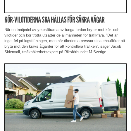
KÖR-VILOTIDERNA SKA HÅLLAS FÖR SÄKRA VÄGAR
När en tredjedel av yrkesförarna av tunga fordon bryter mot kör- och
vilotider och kör trötta utsätter de allmänheten för trafikfara. ”Det är
inget fel på lagstiftningen, men när åkerierna pressar sina chaufförer att
bryta mot den krävs åtgärder för att kontrollera trafiken”, säger Jacob
Sidenvall, trafiksäkerhetsexpert på Riksförbundet M Sverige.