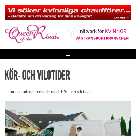
Skip
to
content
≡
KÖR- OCH VILOTIDER
Listar alla artiklar taggade med: Kör- och vilotider