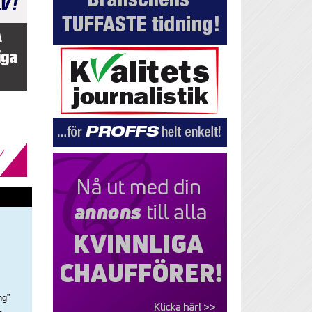
ng”
–