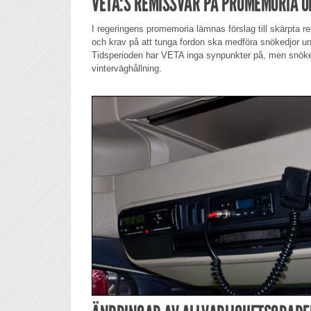
VETA:S REMISSVAR PÅ PROMEMORIA 
I regeringens promemoria lämnas förslag till skärpta r
och krav på att tunga fordon ska medföra snökedjor un
Tidsperioden har VETA inga synpunkter på, men snöked
vinterväghållning.