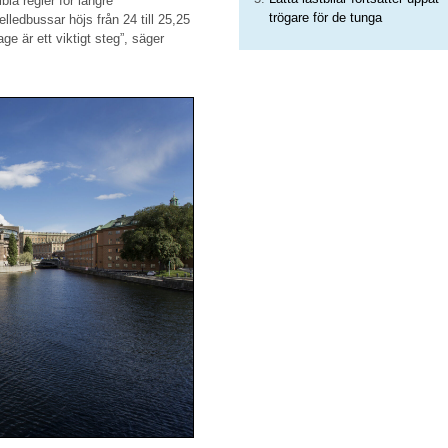
bla regler för längre
trögare för de tunga
lledbussar höjs från 24 till 25,25
ge är ett viktigt steg”, säger