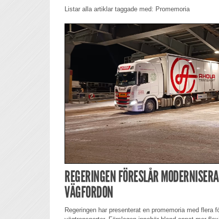
Listar alla artiklar taggade med: Promemoria
REGERINGEN FÖRESLÅR MODERNISERA
VÄGFORDON
Regeringen har presenterat en promemoria med flera för