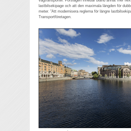
vägtransporter. Förslagen innebär bland annat mer flexi
lastbilsekipage och att den maximala längden för dubbe
meter. ”Att modernisera reglerna för längre lastbilsekipa
Transportföretagen.