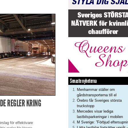
Senaste nyheterna
Menhammar ställer om
gårdstransporterna till el
DE REGLER KRING
Örebro får Sveriges största
truckstopp
Mercedes visar lediga
lastbilsparkeringar i mobilen
M Sverige: ”Förbjud eftersupni
slag för effektivare
Lätta lastbilar fortsätter uppåt 