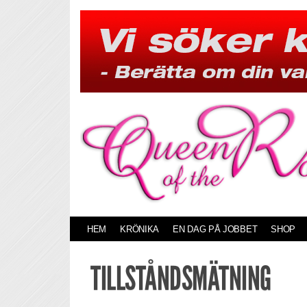
Skip
to
content
HEM
KRÖNIKA
EN DAG PÅ JOBBET
SHOP
TILLSTÅNDSMÄTNING