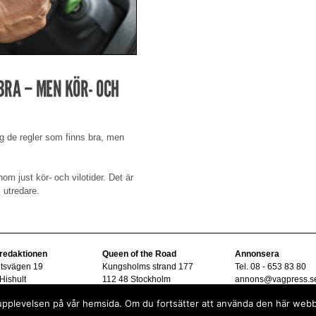
BRA – MEN KÖR- OCH
ag de regler som finns bra, men
nom just kör- och vilotider. Det är
 utredare.
 redaktionen
Queen of the Road
Annonsera
ltsvägen 19
Kungsholms strand 177
Tel. 08 - 653 83 80
Hishult
112 48 Stockholm
annons@vagpress.s
08 - 15 33 45
sta upplevelsen på vår hemsida. Om du fortsätter att använda den här web
vagpress.se