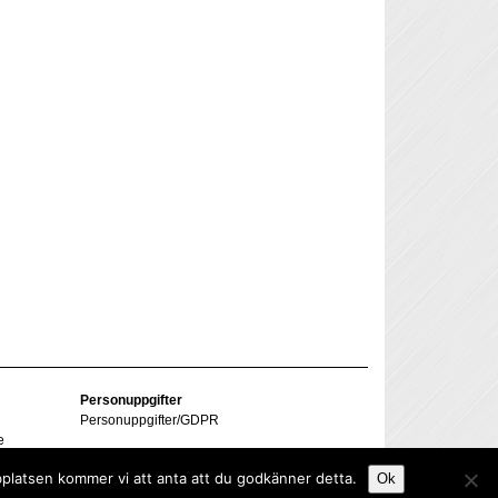
Personuppgifter
Personuppgifter/GDPR
e
bplatsen kommer vi att anta att du godkänner detta.
Ok