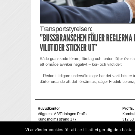
Transportstyrelsen:
”BUSSBRANSCHEN FÖLJER REGLERNA 
VILOTIDER STICKER UT”
Både granskade förare, företag och fordon följer överl
ett område avviker negativt – kör- och vilotider:
– Redan i tidigare undersökningar har det varit brister i
därför oroande att det försämras, säger Fredrik Lorenz,
Huvudkontor
Proffs,
Vägpress AB/Tidningen Proffs
Kornhu
Kungsholms strand 177
312 53 
112 48 Stockholm
Tel. 07
Vi använder cookies för att se till att vi ger dig den bä
goran@