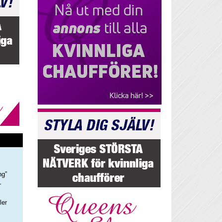
ng”
–
ler
s