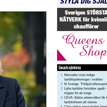
Senaste nyheterna
Mercedes visar lediga
lastbilsparkeringar i mobilen
M Sverige: ”Förbjud eftersupni
Lätta lastbilar fortsätter uppåt 
trögare för de tunga
CEVA: Bättre arbetsvillkor får f
lastbilsförare att stanna
Citira utökar servicenätet läng