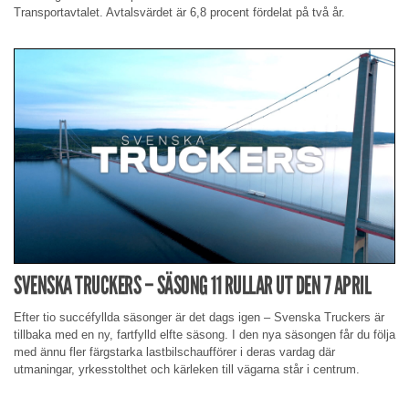
Transportavtalet. Avtalsvärdet är 6,8 procent fördelat på två år.
SVENSKA TRUCKERS – SÄSONG 11 RULLAR UT DEN 7 APRIL
Efter tio succéfyllda säsonger är det dags igen – Svenska Truckers är
tillbaka med en ny, fartfylld elfte säsong. I den nya säsongen får du följa
med ännu fler färgstarka lastbilschaufförer i deras vardag där
utmaningar, yrkesstolthet och kärleken till vägarna står i centrum.