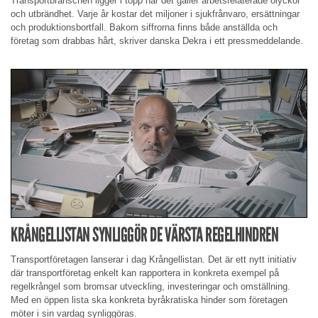
Transportbranschen ligger i topp när det gäller arbetsrelaterade olyckor
och utbrändhet. Varje år kostar det miljoner i sjukfrånvaro, ersättningar
och produktionsbortfall. Bakom siffrorna finns både anställda och
företag som drabbas hårt, skriver danska Dekra i ett pressmeddelande.
KRÅNGELLISTAN SYNLIGGÖR DE VÄRSTA REGELHINDREN
Transportföretagen lanserar i dag Krångellistan. Det är ett nytt initiativ
där transportföretag enkelt kan rapportera in konkreta exempel på
regelkrångel som bromsar utveckling, investeringar och omställning.
Med en öppen lista ska konkreta byråkratiska hinder som företagen
möter i sin vardag synliggöras.