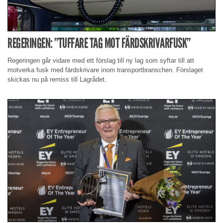
REGERINGEN: ”TUFFARE TAG MOT FÄRDSKRIVARFUSK”
Regeringen går vidare med ett förslag till ny lag som syftar till att
motverka fusk med färdskrivare inom transportbranschen. Förslaget
skickas nu på remiss till Lagrådet.