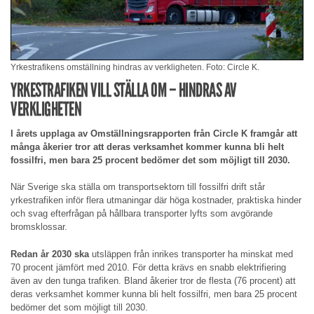
Yrkestrafikens omställning hindras av verkligheten. Foto: Circle K.
YRKESTRAFIKEN VILL STÄLLA OM – HINDRAS AV
VERKLIGHETEN
I årets upplaga av Omställningsrapporten från Circle K framgår att
många åkerier tror att deras verksamhet kommer kunna bli helt
fossilfri, men bara 25 procent bedömer det som möjligt till 2030.
När Sverige ska ställa om transportsektorn till fossilfri drift står
yrkestrafiken inför flera utmaningar där höga kostnader, praktiska hinder
och svag efterfrågan på hållbara transporter lyfts som avgörande
bromsklossar.
Redan år 2030 ska
utsläppen från inrikes transporter ha minskat med
70 procent jämfört med 2010. För detta krävs en snabb elektrifiering
även av den tunga trafiken. Bland åkerier tror de flesta (76 procent) att
deras verksamhet kommer kunna bli helt fossilfri, men bara 25 procent
bedömer det som möjligt till 2030.