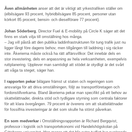
Även allmänheten
anser att det är viktigt att yrkestrafiken ställer om
(elbilsägare 93 procent, hybridbilsägare 85 procent, personer utan
körkort 85 procent, bensin- och dieselförare 77 procent).
Johan Söderberg
, Director Fuel & E-mobility på Circle K säger att det
finns en stark vilja till omställning hos många.
– Jag vill påstå att den publika laddinfrastrukturen för tung trafik just nu
ligger långt före dagens behov, men tillgången till laddning i sig räcker
inte. Åkerierna måste också ha rätt affärsvillkor. Det innebär dels en
stor investering, dels en anpassning av hela verksamheten, exempelvis
ruttplanering. Upplever man samtidigt att stödet är otydligt är det svårt
att våga ta steget, säger han.
I rapporten pekar
bilägare främst ut staten och regeringen som
ansvariga för att driva omställningen, följt av transportföretagen och
fordonstillverkarna. Bland åkerierna pekar man specifikt på ett behov av
skattelättnader, direkta stöd och tydligare styrning som centrala faktorer
för att klara övergången. 79 procent är överens om att skattelättnader
för fossilfria investeringar är det som skulle ha störst påverkan.
En som medverkar
i Omställningsrapporten är Richard Bergqvist,
professor i logistik och transportekonomi vid Handelshögskolan på