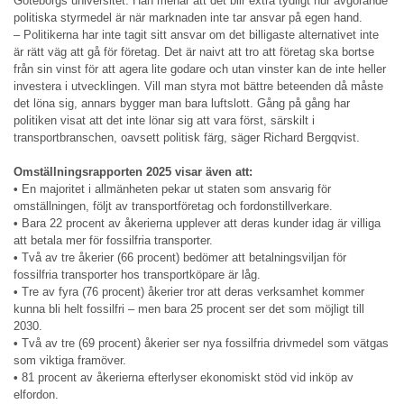
Göteborgs universitet. Han menar att det blir extra tydligt hur avgörande
politiska styrmedel är när marknaden inte tar ansvar på egen hand.
– Politikerna har inte tagit sitt ansvar om det billigaste alternativet inte
är rätt väg att gå för företag. Det är naivt att tro att företag ska bortse
från sin vinst för att agera lite godare och utan vinster kan de inte heller
investera i utvecklingen. Vill man styra mot bättre beteenden då måste
det löna sig, annars bygger man bara luftslott. Gång på gång har
politiken visat att det inte lönar sig att vara först, särskilt i
transportbranschen, oavsett politisk färg, säger Richard Bergqvist.
Omställningsrapporten 2025 visar även att:
•
En majoritet i allmänheten pekar ut staten som ansvarig för
omställningen, följt av transportföretag och fordonstillverkare.
•
Bara 22 procent av åkerierna upplever att deras kunder idag är villiga
att betala mer för fossilfria transporter.
•
Två av tre åkerier (66 procent) bedömer att betalningsviljan för
fossilfria transporter hos transportköpare är låg.
•
Tre av fyra (76 procent) åkerier tror att deras verksamhet kommer
kunna bli helt fossilfri – men bara 25 procent ser det som möjligt till
2030.
•
Två av tre (69 procent) åkerier ser nya fossilfria drivmedel som vätgas
som viktiga framöver.
•
81 procent av åkerierna efterlyser ekonomiskt stöd vid inköp av
elfordon.