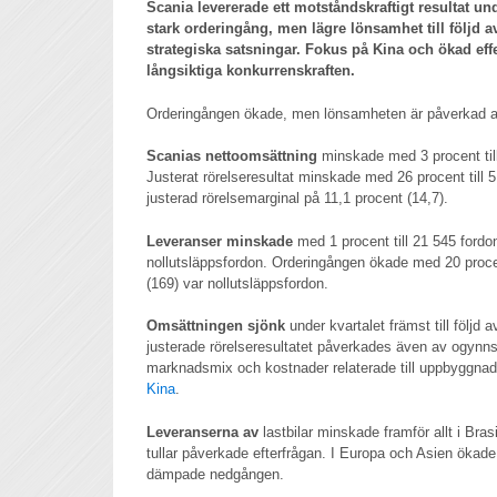
Scania levererade ett motståndskraftigt resultat und
stark orderingång, men lägre lönsamhet till följd 
strategiska satsningar. Fokus på Kina och ökad effekt
långsiktiga konkurrenskraften.
Orderingången ökade, men lönsamheten är påverkad av
Scanias nettoomsättning
minskade med 3 procent till 
Justerat rörelseresultat minskade med 26 procent till 5
justerad rörelsemarginal på 11,1 procent (14,7).
Leveranser minskade
med 1 procent till 21 545 fordo
nollutsläppsfordon. Orderingången ökade med 20 procen
(169) var nollutsläppsfordon.
Omsättningen sjönk
under kvartalet främst till följd 
justerade rörelseresultatet påverkades även av ogynn
marknadsmix och kostnader relaterade till uppbyggnade
Kina
.
Leveranserna av
lastbilar minskade framför allt i Brasi
tullar påverkade efterfrågan. I Europa och Asien ökade
dämpade nedgången.