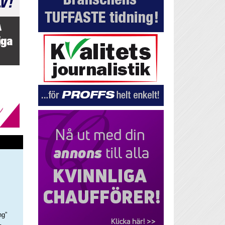
ng”
–