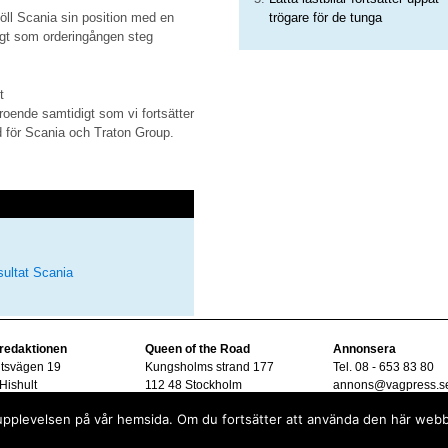
trögare för de tunga
höll Scania sin position med en
igt som orderingången steg
t
roende samtidigt som vi fortsätter
vd för Scania och Traton Group.
ultat
Scania
 redaktionen
Queen of the Road
Annonsera
ltsvägen 19
Kungsholms strand 177
Tel. 08 - 653 83 80
Hishult
112 48 Stockholm
annons@vagpress.s
08 - 15 33 45
sta upplevelsen på vår hemsida. Om du fortsätter att använda den här web
vagpress.se