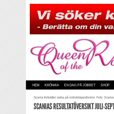
Skip
to
content
HEM
KRÖNIKA
EN DAG PÅ JOBBET
SHOP
Scania fortsätter satsa på nollutsläppsfordon. Foto: Scania
SCANIAS RESULTATÖVERSIKT JULI-SE