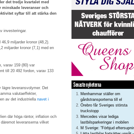
er det tredje kvartalet med
av minskade leveranser och
ivitet syftar till att stärka den
 investeringar.
46,9 miljarder kronor (48,2).
,2 miljarder kronor (7,1) med en
n, varav 159 (80) var
t till 20 492 fordon, varav 133
Senaste nyheterna
av lägre leveransvolymer. Det
samma valutaeffekter,
Menhammar ställer om
n av det industriella
navet i
gårdstransporterna till el
Örebro får Sveriges största
truckstopp
lien där höga räntor, inflation och
Mercedes visar lediga
 däremot leveranserna vilket
lastbilsparkeringar i mobilen
M Sverige: ”Förbjud eftersupni
Lätta lastbilar fortsätter uppåt 