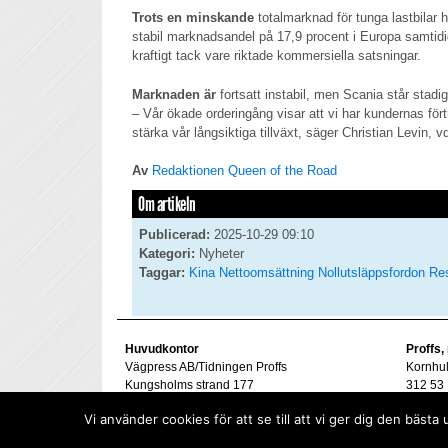
Trots en minskande
totalmarknad för tunga lastbilar 
stabil marknadsandel på 17,9 procent i Europa samtid
kraftigt tack vare riktade kommersiella satsningar.
Marknaden är
fortsatt instabil, men Scania står stadig
– Vår ökade orderingång visar att vi har kundernas fört
stärka vår långsiktiga tillväxt, säger Christian Levin, 
Av
Redaktionen Queen of the Road
Om artikeln
Publicerad:
2025-10-29 09:10
Kategori:
Nyheter
Taggar:
Kina
Nettoomsättning
Nollutsläppsfordon
Res
Huvudkontor
Proffs,
Vägpress AB/Tidningen Proffs
Kornhu
Kungsholms strand 177
312 53 
112 48 Stockholm
Tel. 07
Vi använder cookies för att se till att vi ger dig den bä
goran@