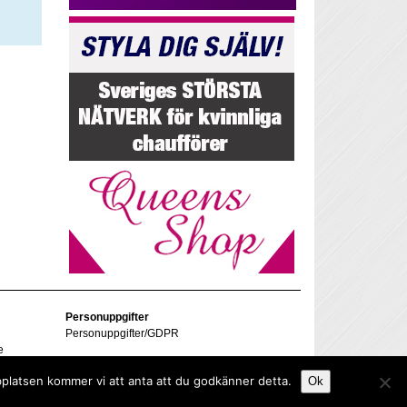
Personuppgifter
Personuppgifter/GDPR
e
bplatsen kommer vi att anta att du godkänner detta.
Ok