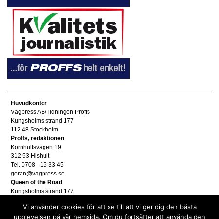
Huvudkontor
Vägpress AB/Tidningen Proffs
Kungsholms strand 177
112 48 Stockholm
Proffs, redaktionen
Kornhultsvägen 19
312 53 Hishult
Tel. 0708 - 15 33 45
goran@vagpress.se
Queen of the Road
Kungsholms strand 177
112 48 Stockholm
Vi använder cookies för att se till att vi ger dig den bästa
Annonsera
upplevelsen på vår hemsida. Om du fortsätter att använda den
Tel. 08 - 653 83 80