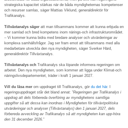
strategiska kapacitet stärkas när de båda myndigheternas kompetenser
och resurser samlas, säger Mattias Viklund, generaldirektör för
Trafikanalys.
Tillväxtanalys säger
att man tillsammans kommer att kunna erbjuda en
mer samlad och bred kompetens inom närings-och infrastrukturområdet.
– Vi kommer kunna bidra med bredare analyser och utvärderingar av
komplexa samhällsfrågor. Jag ser fram emot att tillsammans med alla
medarbetare utveckla den nya myndigheten, säger Sverker Härd,
generaldirektör Tillväxtanalys.
Tillväxtanalys och
Trafikanalys ska löpande informera regeringen om
arbetet. Den nya myndigheten, som kommer att ligga under Klimat-och
näringslivsdepartementet, träder i kraft 1 januari 2027.
Vill du läsa mer
om uppdraget till Trafikanalys, gör
du det här
. I
regeringsuppdraget står det bland annat: ”
Regeringen ger Trafikanalys i
uppdrag att dels förbereda överföring av myndighetens samtliga
uppgifter så att dessa kan inordnas i Myndigheten för tillväxtpolitiska
utvärderingar och analyser (Tillväxtanalys) den 1 januari 2027, dels
förbereda avveckling av Trafikanalys så att myndigheten kan upp-höra
den 31 december 2026
.”