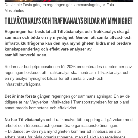
Det är inte första gången regeringen gör sammanslagningar. Foto:
Mostphotos.
TILLVÄXTANALYS OCH TRAFIKANALYS BILDAR NY MYNDIGHET
Regeringen har beslutat att Tillväxtanalys och Trafikanalys ska gå
samman och bilda en ny myndighet. Genom att samla tillväxt- och
infrastrukturfrågorna kan den nya myndigheten bidra med bredare
kunskapsunderlag och effektivare analyser av
samhällsutvecklingen.
Redan när budgetpropositionen för 2026 presenterades i september gav
regeringen beskedet att Trafikanalys ska inordnas i Tillväxtanalys och
en ny analysmyndighet bildas för att samla tillväxt- och
infrastrukturfrågorna.
Det är inte första
gången regeringen gör sammanslagningar. En av de
tidigare är när Vägverket införlivades i Transportstyrelsen för att bland
annat bredda kompetens och effektivitet.
Nu har Tillväxtanalys
och Trafikanalys fått i uppdrag att gå vidare med
arbetet och förbereda och genomföra organisationsförändringen.
– Bildandet av den nya myndigheten kommer att innebära en stor
arbetsinsats för båda organisationerna, men på sikt kan regeringens