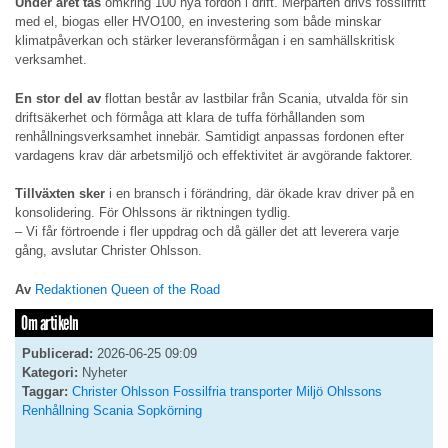
Under året tas
omkring 100 nya fordon i drift. Merparten drivs fossilfritt
med el, biogas eller HVO100, en investering som både minskar
klimatpåverkan och stärker leveransförmågan i en samhällskritisk
verksamhet.
En stor del av
flottan består av lastbilar från Scania, utvalda för sin
driftsäkerhet och förmåga att klara de tuffa förhållanden som
renhållningsverksamhet innebär. Samtidigt anpassas fordonen efter
vardagens krav där arbetsmiljö och effektivitet är avgörande faktorer.
Tillväxten sker
i en bransch i förändring, där ökade krav driver på en
konsolidering. För Ohlssons är riktningen tydlig.
– Vi får förtroende i fler uppdrag och då gäller det att leverera varje
gång, avslutar Christer Ohlsson.
Av
Redaktionen Queen of the Road
Om artikeln
Publicerad:
2026-06-25 09:09
Kategori:
Nyheter
Taggar:
Christer Ohlsson
Fossilfria transporter
Miljö
Ohlssons
Renhållning
Scania
Sopkörning