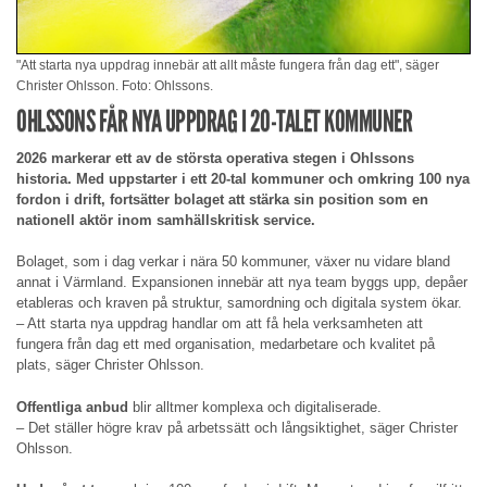
"Att starta nya uppdrag innebär att allt måste fungera från dag ett", säger
Christer Ohlsson. Foto: Ohlssons.
OHLSSONS FÅR NYA UPPDRAG I 20-TALET KOMMUNER
2026 markerar ett av de största operativa stegen i Ohlssons
historia. Med uppstarter i ett 20-tal kommuner och omkring 100 nya
fordon i drift, fortsätter bolaget att stärka sin position som en
nationell aktör inom samhällskritisk service.
Bolaget, som i dag verkar i nära 50 kommuner, växer nu vidare bland
annat i Värmland. Expansionen innebär att nya team byggs upp, depåer
etableras och kraven på struktur, samordning och digitala system ökar.
– Att starta nya uppdrag handlar om att få hela verksamheten att
fungera från dag ett med organisation, medarbetare och kvalitet på
plats, säger Christer Ohlsson.
Offentliga anbud
blir alltmer komplexa och digitaliserade.
– Det ställer högre krav på arbetssätt och långsiktighet, säger Christer
Ohlsson.