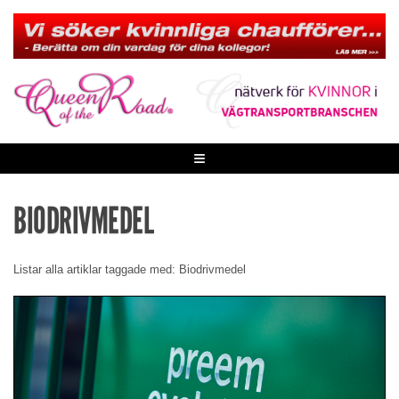
Skip
to
content
≡
BIODRIVMEDEL
Listar alla artiklar taggade med: Biodrivmedel