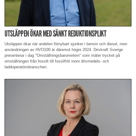
UTSLÄPPEN ÖKAR MED SÄNKT REDUKTIONSPLIKT
Utsläppen ökar när andelen förnybart sjunker i bensin och diesel, men
användningen av HVO100 är däremot högre 2024. Drivkraft Sverige
presenterar i dag "Omställningsbarometern" som mäter trycket på
omställningen från fossilt till fossilfritt inom drivmedels- och
laddoperatörsbranschen.