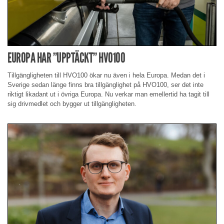
EUROPA HAR ”UPPTÄCKT” HVO100
Tillgängligheten till HVO100 ökar nu även i hela Europa. Medan det i
Sverige sedan länge finns bra tillgänglighet på HVO100, ser det inte
riktigt likadant ut i övriga Europa. Nu verkar man emellertid ha tagit till
sig drivmedlet och bygger ut tillgängligheten.