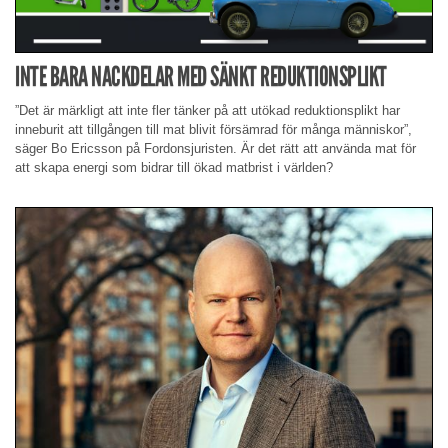
INTE BARA NACKDELAR MED SÄNKT REDUKTIONSPLIKT
”Det är märkligt att inte fler tänker på att utökad reduktionsplikt har
inneburit att tillgången till mat blivit försämrad för många människor”,
säger Bo Ericsson på Fordonsjuristen. Är det rätt att använda mat för
att skapa energi som bidrar till ökad matbrist i världen?