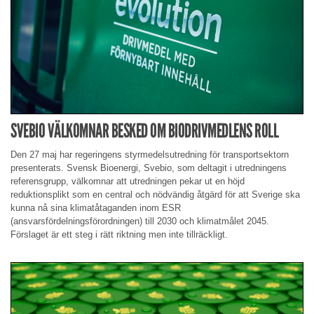
SVEBIO VÄLKOMNAR BESKED OM BIODRIVMEDLENS ROLL
Den 27 maj har regeringens styrmedelsutredning för transportsektorn
presenterats. Svensk Bioenergi, Svebio, som deltagit i utredningens
referensgrupp, välkomnar att utredningen pekar ut en höjd
reduktionsplikt som en central och nödvändig åtgärd för att Sverige ska
kunna nå sina klimatåtaganden inom ESR
(ansvarsfördelningsförordningen) till 2030 och klimatmålet 2045.
Förslaget är ett steg i rätt riktning men inte tillräckligt.