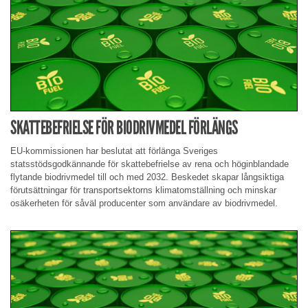
SKATTEBEFRIELSE FÖR BIODRIVMEDEL FÖRLÄNGS
EU-kommissionen har beslutat att förlänga Sveriges
statsstödsgodkännande för skattebefrielse av rena och höginblandade
flytande biodrivmedel till och med 2032. Beskedet skapar långsiktiga
förutsättningar för transportsektorns klimatomställning och minskar
osäkerheten för såväl producenter som användare av biodrivmedel.