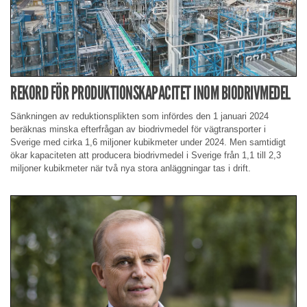
REKORD FÖR PRODUKTIONSKAPACITET INOM BIODRIVMEDEL
Sänkningen av reduktionsplikten som infördes den 1 januari 2024
beräknas minska efterfrågan av biodrivmedel för vägtransporter i
Sverige med cirka 1,6 miljoner kubikmeter under 2024. Men samtidigt
ökar kapaciteten att producera biodrivmedel i Sverige från 1,1 till 2,3
miljoner kubikmeter när två nya stora anläggningar tas i drift.