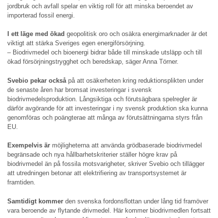
jordbruk och avfall spelar en viktig roll för att minska beroendet av
importerad fossil energi.
I ett läge med ökad
geopolitisk oro och osäkra energimarknader är det
viktigt att stärka Sveriges egen energiförsörjning.
– Biodrivmedel och bioenergi bidrar både till minskade utsläpp och till
ökad försörjningstrygghet och beredskap, säger Anna Törner.
Svebio pekar också
på att osäkerheten kring reduktionsplikten under
de senaste åren har bromsat investeringar i svensk
biodrivmedelsproduktion. Långsiktiga och förutsägbara spelregler är
därför avgörande för att investeringar i ny svensk produktion ska kunna
genomföras och poängterae att många av förutsättningarna styrs från
EU.
Exempelvis är
möjligheterna att använda grödbaserade biodrivmedel
begränsade och nya hållbarhetskriterier ställer högre krav på
biodrivmedel än på fossila motsvarigheter, skriver Svebio och tillägger
att utredningen betonar att elektrifiering av transportsystemet är
framtiden.
Samtidigt kommer
den svenska fordonsflottan under lång tid framöver
vara beroende av flytande drivmedel. Här kommer biodrivmedlen fortsatt