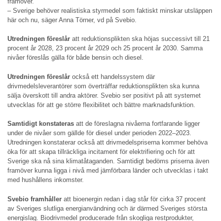
framöver.
– Sverige behöver realistiska styrmedel som faktiskt minskar utsläppen
här och nu, säger Anna Törner, vd på Svebio.
Utredningen föreslår
att reduktionsplikten ska höjas successivt till 21
procent år 2028, 23 procent år 2029 och 25 procent år 2030. Samma
nivåer föreslås gälla för både bensin och diesel.
Utredningen föreslår
också ett handelssystem där
drivmedelsleverantörer som överträffar reduktionsplikten ska kunna
sälja överskott till andra aktörer. Svebio ser positivt på att systemet
utvecklas för att ge större flexibilitet och bättre marknadsfunktion.
Samtidigt konstateras
att de föreslagna nivåerna fortfarande ligger
under de nivåer som gällde för diesel under perioden 2022–2023.
Utredningen konstaterar också att drivmedelspriserna kommer behöva
öka för att skapa tillräckliga incitament för elektrifiering och för att
Sverige ska nå sina klimatåtaganden. Samtidigt bedöms priserna även
framöver kunna ligga i nivå med jämförbara länder och utvecklas i takt
med hushållens inkomster.
Svebio framhåller
att bioenergin redan i dag står för cirka 37 procent
av Sveriges slutliga energianvändning och är därmed Sveriges största
energislag. Biodrivmedel producerade från skogliga restprodukter,