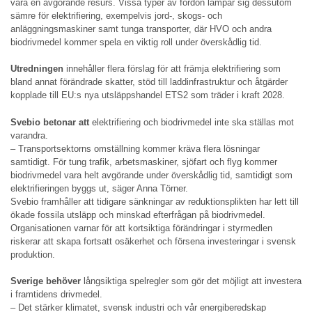
vara en avgörande resurs. Vissa typer av fordon lämpar sig dessutom
sämre för elektrifiering, exempelvis jord-, skogs- och
anläggningsmaskiner samt tunga transporter, där HVO och andra
biodrivmedel kommer spela en viktig roll under överskådlig tid.
Utredningen
innehåller flera förslag för att främja elektrifiering som
bland annat förändrade skatter, stöd till laddinfrastruktur och åtgärder
kopplade till EU:s nya utsläppshandel ETS2 som träder i kraft 2028.
Svebio betonar att
elektrifiering och biodrivmedel inte ska ställas mot
varandra.
– Transportsektorns omställning kommer kräva flera lösningar
samtidigt. För tung trafik, arbetsmaskiner, sjöfart och flyg kommer
biodrivmedel vara helt avgörande under överskådlig tid, samtidigt som
elektrifieringen byggs ut, säger Anna Törner.
Svebio framhåller att tidigare sänkningar av reduktionsplikten har lett till
ökade fossila utsläpp och minskad efterfrågan på biodrivmedel.
Organisationen varnar för att kortsiktiga förändringar i styrmedlen
riskerar att skapa fortsatt osäkerhet och försena investeringar i svensk
produktion.
Sverige behöver
långsiktiga spelregler som gör det möjligt att investera
i framtidens drivmedel.
– Det stärker klimatet, svensk industri och vår energiberedskap