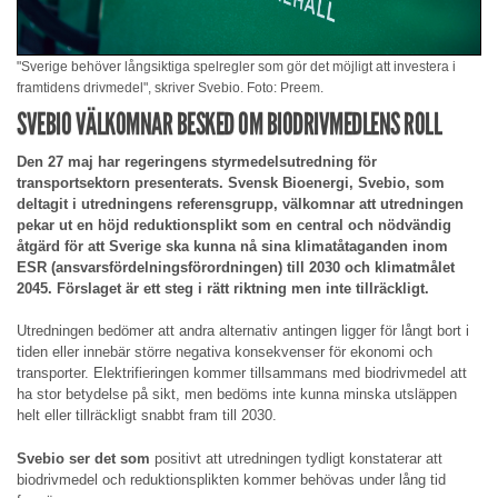
"Sverige behöver långsiktiga spelregler som gör det möjligt att investera i
framtidens drivmedel", skriver Svebio. Foto: Preem.
SVEBIO VÄLKOMNAR BESKED OM BIODRIVMEDLENS ROLL
Den 27 maj har regeringens styrmedelsutredning för
transportsektorn presenterats. Svensk Bioenergi, Svebio, som
deltagit i utredningens referensgrupp, välkomnar att utredningen
pekar ut en höjd reduktionsplikt som en central och nödvändig
åtgärd för att Sverige ska kunna nå sina klimatåtaganden inom
ESR (ansvarsfördelningsförordningen) till 2030 och klimatmålet
2045. Förslaget är ett steg i rätt riktning men inte tillräckligt.
Utredningen bedömer att andra alternativ antingen ligger för långt bort i
tiden eller innebär större negativa konsekvenser för ekonomi och
transporter. Elektrifieringen kommer tillsammans med biodrivmedel att
ha stor betydelse på sikt, men bedöms inte kunna minska utsläppen
helt eller tillräckligt snabbt fram till 2030.
Svebio ser det som
positivt att utredningen tydligt konstaterar att
biodrivmedel och reduktionsplikten kommer behövas under lång tid