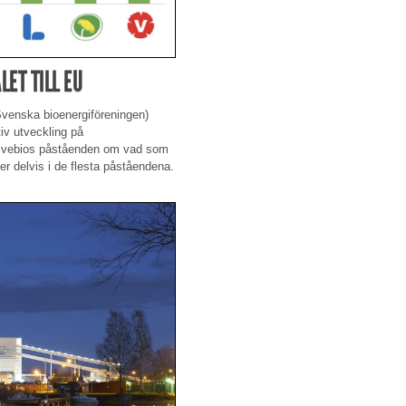
LET TILL EU
venska bioenergiföreningen)
tiv utveckling på
 i Svebios påståenden om vad som
mer delvis i de flesta påståendena.