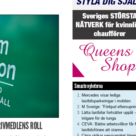
Senaste nyheterna
Mercedes visar lediga
lastbilsparkeringar i mobilen
M Sverige: ”Förbjud eftersupni
Lätta lastbilar fortsätter uppåt 
trögare för de tunga
IVMEDLENS ROLL
CEVA: Bättre arbetsvillkor får f
lastbilsförare att stanna
Citira utökar servicenätet läng