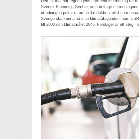
Den 27 maj har regeringens styrmedelsutredning för tr
Svensk Bioenergi, Svebio, som deltagit i utredningens
utredningen pekar ut en höjd reduktionsplikt som en ce
Sverige ska kunna nå sina klimatåtaganden inom ESR 
till 2030 och klimatmålet 2045. Förslaget är ett steg i rät