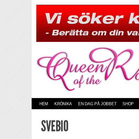
Skip
to
content
HEM
KRÖNIKA
EN DAG PÅ JOBBET
SHOP
SVEBIO