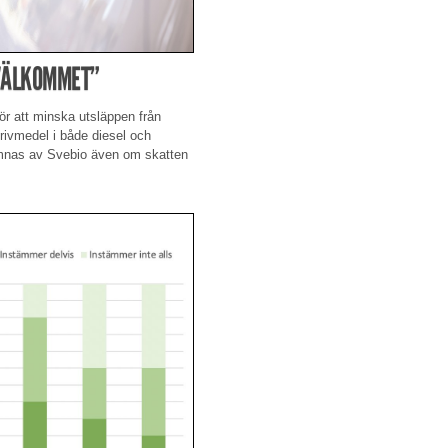
”VÄLKOMMET”
för att minska utsläppen från
rivmedel i både diesel och
omnas av Svebio även om skatten