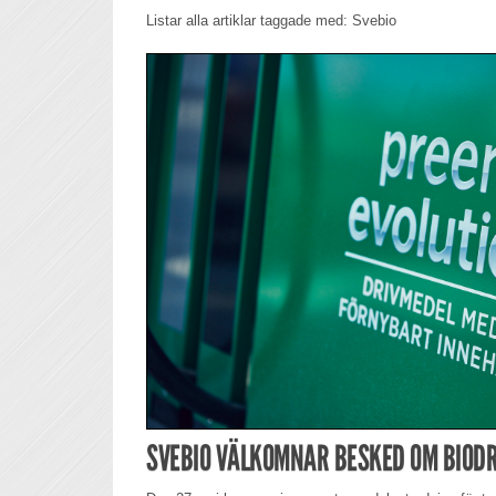
Listar alla artiklar taggade med: Svebio
SVEBIO VÄLKOMNAR BESKED OM BIODR