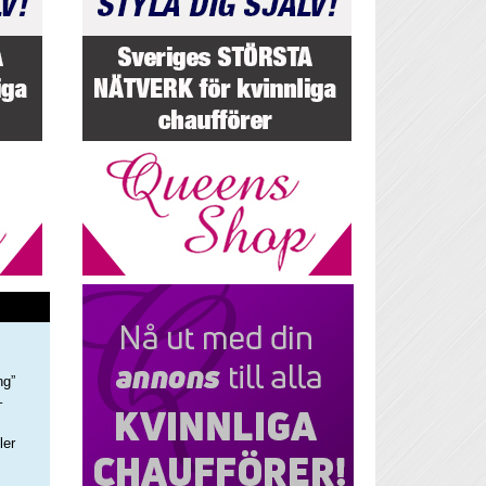
ng”
–
ler
s