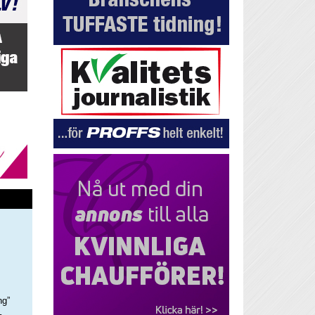
ng”
–