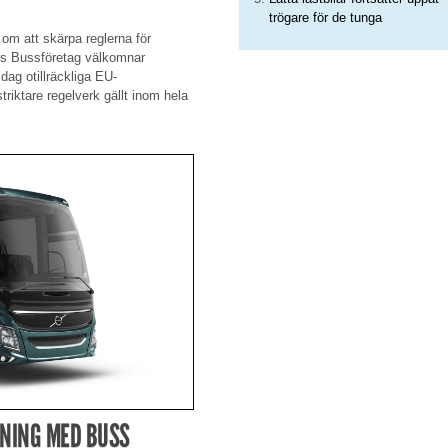
trögare för de tunga
 om att skärpa reglerna för
es Bussföretag välkomnar
ag otillräckliga EU-
iktare regelverk gällt inom hela
RNING MED BUSS