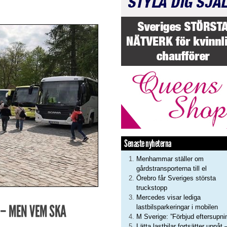
Senaste nyheterna
Menhammar ställer om
gårdstransporterna till el
Örebro får Sveriges största
truckstopp
Mercedes visar lediga
 – MEN VEM SKA
lastbilsparkeringar i mobilen
M Sverige: ”Förbjud eftersupni
Lätta lastbilar fortsätter uppåt 