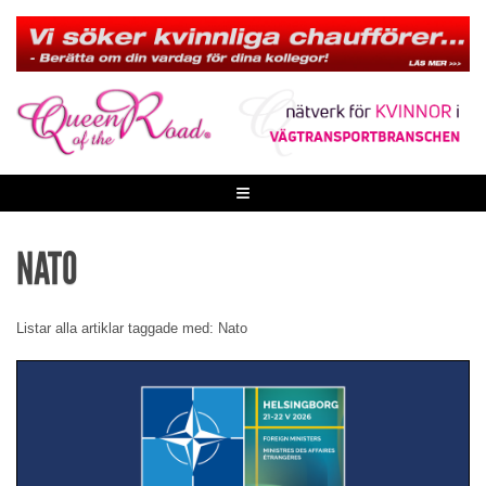
Skip
to
content
≡
NATO
Listar alla artiklar taggade med: Nato