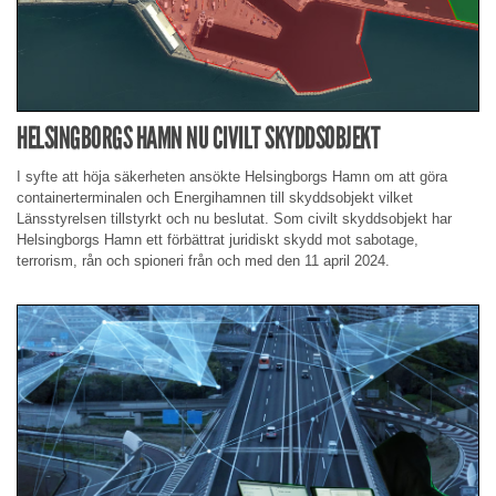
HELSINGBORGS HAMN NU CIVILT SKYDDSOBJEKT
I syfte att höja säkerheten ansökte Helsingborgs Hamn om att göra
containerterminalen och Energihamnen till skyddsobjekt vilket
Länsstyrelsen tillstyrkt och nu beslutat. Som civilt skyddsobjekt har
Helsingborgs Hamn ett förbättrat juridiskt skydd mot sabotage,
terrorism, rån och spioneri från och med den 11 april 2024.