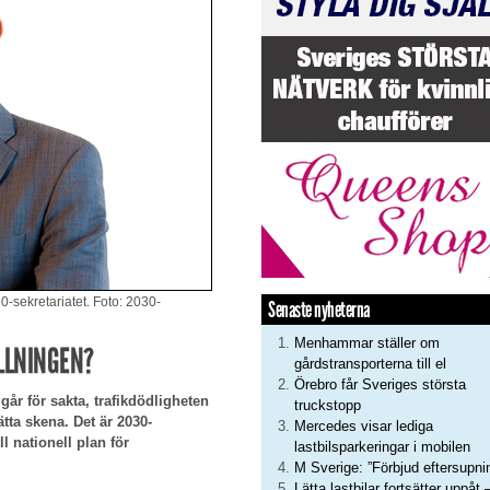
0-sekretariatet. Foto: 2030-
Senaste nyheterna
Menhammar ställer om
LLNINGEN?
gårdstransporterna till el
Örebro får Sveriges största
år för sakta, trafikdödligheten
truckstopp
tta skena. Det är 2030-
Mercedes visar lediga
l nationell plan för
lastbilsparkeringar i mobilen
M Sverige: ”Förbjud eftersupni
Lätta lastbilar fortsätter uppåt 