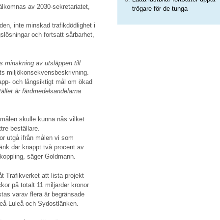
älkomnas av 2030-sekretariatet,
trögare för de tunga
den, inte minskad trafikdödlighet i
gslösningar och fortsatt sårbarhet,
 minskning av utsläppen till
kets miljökonsekvensbeskrivning.
app- och långsiktigt mål om ökad
stället är färdmedelsandelarna
tmålen skulle kunna nås vilket
tre beställare.
nor utgå ifrån målen vi som
nk där knappt två procent av
atkoppling, säger Goldmann.
t Trafikverket att lista projekt
or på totalt 11 miljarder kronor
istas varav flera är begränsade
teå-Luleå och Sydostlänken.