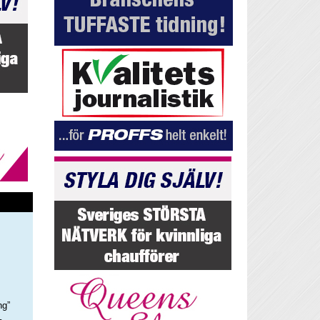
ng”
–