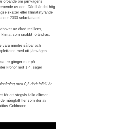
är oroande om järnvägens
roende av den. Därtill är det hög
gselskatter eller klimatstyrande
 anser 2030-sekretariatet.
ehovet av ökad resiliens,
t klimat som snabbt förändras.
e vara mindre sårbar och
mpletteras med att järnvägen
satsa tre gånger mer på
der kronor mot 1,4, säger
inskning med 0,6 dödsfalltill år
t för att stegvis falla alltmer i
 de mångfalt fler som dör av
Mattias Goldmann.