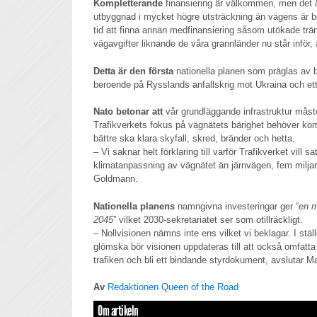
Kompletterande
finansiering är välkommen, men det 
utbyggnad i mycket högre utsträckning än vägens är be
tid att finna annan medfinansiering såsom utökade trän
vägavgifter liknande de våra grannländer nu står inför,
Detta är den första
nationella planen som präglas av b
beroende på Rysslands anfallskrig mot Ukraina och et
Nato betonar att
vår grundläggande infrastruktur måst
Trafikverkets fokus på vägnätets bärighet behöver ko
bättre ska klara skyfall, skred, bränder och hetta.
– Vi saknar helt förklaring till varför Trafikverket vill 
klimatanpassning av vägnätet än järnvägen, fem miljar
Goldmann.
Nationella planens
namngivna investeringar ger “
en m
2045
” vilket 2030-sekretariatet ser som otillräckligt.
– Nollvisionen nämns inte ens vilket vi beklagar. I ställe
glömska bör visionen uppdateras till att också omfatta
trafiken och bli ett bindande styrdokument, avslutar 
Av
Redaktionen Queen of the Road
Om artikeln