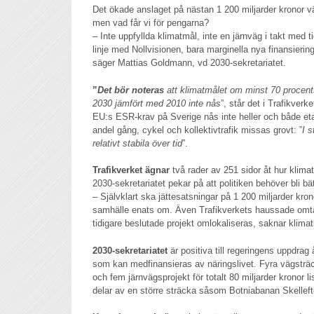
Det ökade anslaget på nästan 1 200 miljarder kronor v
men vad får vi för pengarna?
– Inte uppfyllda klimatmål, inte en järnväg i takt med ti
linje med Nollvisionen, bara marginella nya finansierin
säger Mattias Goldmann, vd 2030-sekretariatet.
”
Det bör noteras
att klimatmålet om minst 70 procents
2030 jämfört med 2010 inte nås
”, står det i Trafikver
EU:s ESR-krav på Sverige nås inte heller och både et
andel gång, cykel och kollektivtrafik missas grovt: ”
I 
relativt stabila över tid
”.
Trafikverket ägnar
två rader av 251 sidor åt hur klima
2030-sekretariatet pekar på att politiken behöver bli bät
– Självklart ska jättesatsningar på 1 200 miljarder kro
samhälle enats om. Även Trafikverkets haussade omtä
tidigare beslutade projekt omlokaliseras, saknar klim
2030-sekretariatet
är positiva till regeringens uppdrag å
som kan medfinansieras av näringslivet. Fyra vägsträck
och fem järnvägsprojekt för totalt 80 miljarder kronor l
delar av en större sträcka såsom Botniabanan Skellef