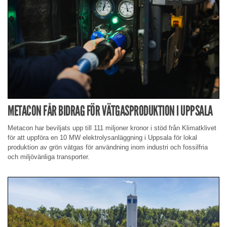
METACON FÅR BIDRAG FÖR VÄTGASPRODUKTION I UPPSALA
Metacon har beviljats upp till 111 miljoner kronor i stöd från Klimatklivet
för att uppföra en 10 MW elektrolysanläggning i Uppsala för lokal
produktion av grön vätgas för användning inom industri och fossilfria
och miljövänliga transporter.