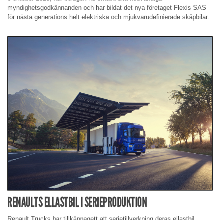
myndighetsgodkännanden och har bildat det nya företaget Flexis SAS
för nästa generations helt elektriska och mjukvarudefinierade skåpbilar.
RENAULTS ELLASTBIL I SERIEPRODUKTION
Renault Trucks har tillkännagett att serietillverkning deras ellastbil