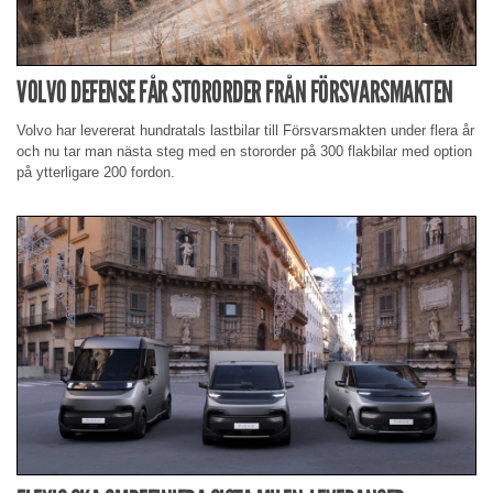
VOLVO DEFENSE FÅR STORORDER FRÅN FÖRSVARSMAKTEN
Volvo har levererat hundratals lastbilar till Försvarsmakten under flera år
och nu tar man nästa steg med en stororder på 300 flakbilar med option
på ytterligare 200 fordon.