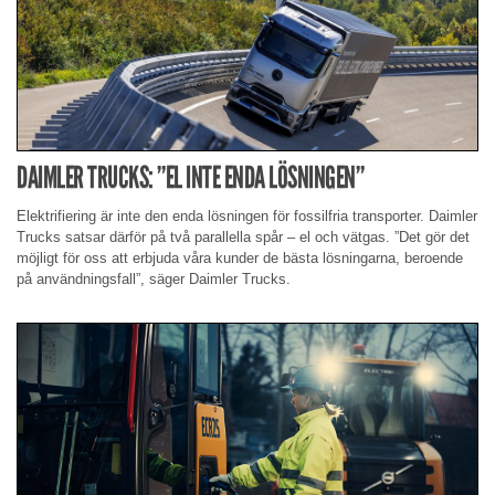
DAIMLER TRUCKS: ”EL INTE ENDA LÖSNINGEN”
Elektrifiering är inte den enda lösningen för fossilfria transporter. Daimler
Trucks satsar därför på två parallella spår – el och vätgas. ”Det gör det
möjligt för oss att erbjuda våra kunder de bästa lösningarna, beroende
på användningsfall”, säger Daimler Trucks.