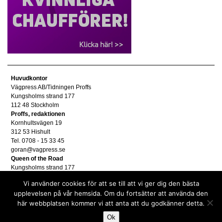
Huvudkontor
Vägpress AB/Tidningen Proffs
Kungsholms strand 177
112 48 Stockholm
Proffs, redaktionen
Kornhultsvägen 19
312 53 Hishult
Tel. 0708 - 15 33 45
goran@vagpress.se
Queen of the Road
Kungsholms strand 177
112 48 Stockholm
Vi använder cookies för att se till att vi ger dig den bästa
Annonsera
upplevelsen på vår hemsida. Om du fortsätter att använda den
Tel. 08 - 653 83 80
här webbplatsen kommer vi att anta att du godkänner detta.
annons@vagpress.se
Personuppgifter
Ok
Personuppgifter/GDPR