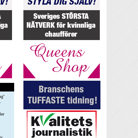
ng”
–
ler
s
ör