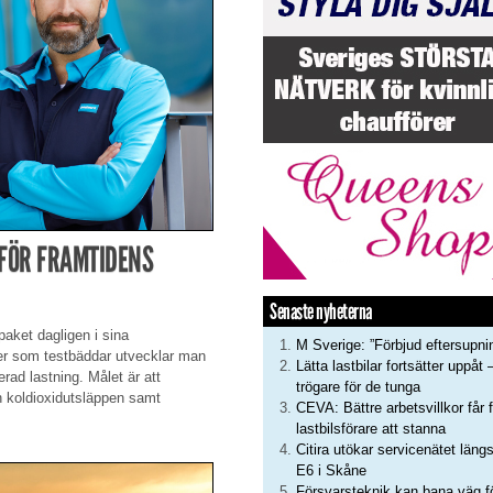
 FÖR FRAMTIDENS
Senaste nyheterna
paket dagligen i sina
M Sverige: ”Förbjud eftersupni
ler som testbäddar utvecklar man
Lätta lastbilar fortsätter uppåt 
rad lastning. Målet är att
trögare för de tunga
h koldioxidutsläppen samt
CEVA: Bättre arbetsvillkor får f
lastbilsförare att stanna
Citira utökar servicenätet läng
E6 i Skåne
Försvarsteknik kan bana väg f