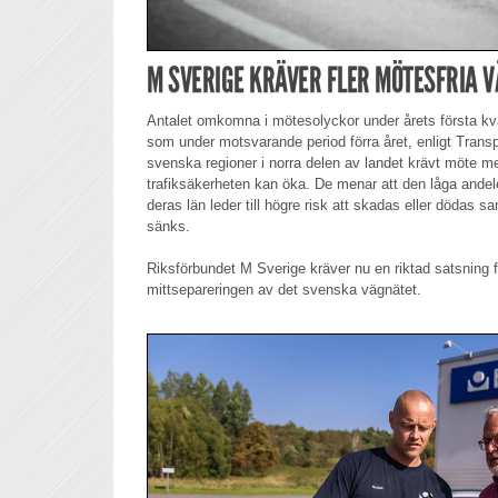
M SVERIGE KRÄVER FLER MÖTESFRIA 
Antalet omkomna i mötesolyckor under årets första kva
som under motsvarande period förra året, enligt Transp
svenska regioner i norra delen av landet krävt möte me
trafiksäkerheten kan öka. De menar att den låga ande
deras län leder till högre risk att skadas eller dödas s
sänks.
Riksförbundet M Sverige kräver nu en riktad satsning fö
mittsepareringen av det svenska vägnätet.