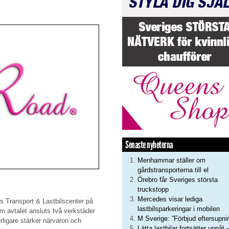
Senaste nyheterna
Menhammar ställer om
gårdstransporterna till el
Örebro får Sveriges största
truckstopp
Mercedes visar lediga
 Transport & Lastbilscenter på
lastbilsparkeringar i mobilen
m avtalet ansluts två verkstäder
M Sverige: ”Förbjud eftersupni
rligare stärker närvaron och
Lätta lastbilar fortsätter uppåt 