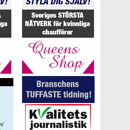
ng”
–