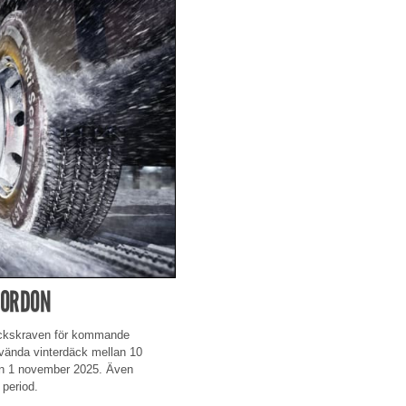
FORDON
däckskraven för kommande
nvända vinterdäck mellan 10
 den 1 november 2025. Även
 period.