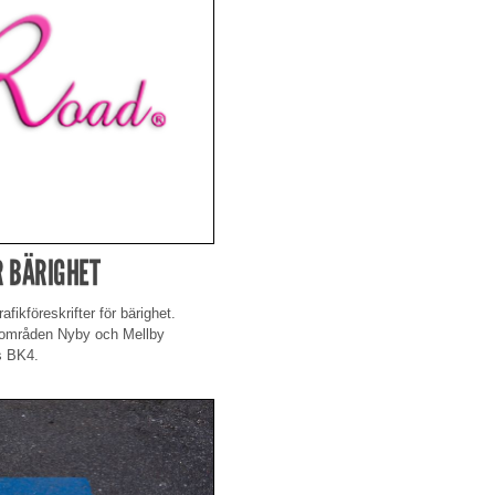
R BÄRIGHET
ikföreskrifter för bärighet.
riområden Nyby och Mellby
s BK4.