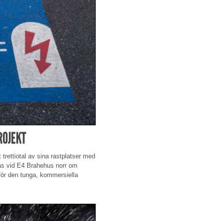
ROJEKT
 trettiotal av sina rastplatser med
eras vid E4 Brahehus norr om
 för den tunga, kommersiella