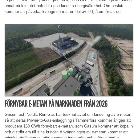
annat på klimatet och det egna landets energisäkerhet. Om beslutet
kommer att påverka Sverige som är en del av EU, återstår att se.
FÖRNYBAR E-METAN PÅ MARKNADEN FRÅN 2026
Gasum och Nordic Ren-Gas har tecknat avtal om lansering av e-metan
så att deras Power-to-Gas-anläggning i Tammerfors kommer årligen att
producera 160 GWh förnybart e-metan, som Gasum kommer att köpa in
och distribuera till sina kunder. Användningen av e-metan kommer att
minska utsläppen av växthusgaser inom väg- och sjötransporter.