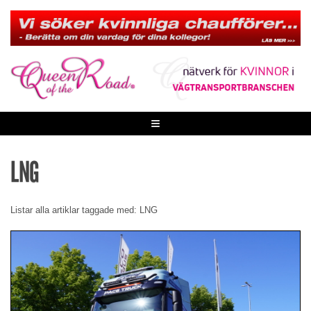
Skip
to
content
≡
LNG
Listar alla artiklar taggade med: LNG