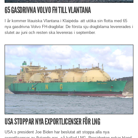
65 GASDRIVNA VOLVO FH TILL VLANTANA
I år kommer litauiska Vlantana i Klaipėda- att utöka sin flotta med 65
nya gasdrivna Volvo FH-dragbilar. De första sju dragbilarna levererades i
slutet av juni och resten ska levereras i september.
USA STOPPAR NYA EXPORTLICENSER FÖR LNG
USA:s president Joe Biden har beslutat att stoppa alla nya
exportlicenser av flytande gas, så kallad LNG. Presidenten pekar bland