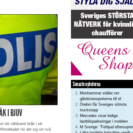
Senaste nyheterna
Menhammar ställer om
gårdstransporterna till el
Örebro får Sveriges största
K I BJUV
truckstopp
Mercedes visar lediga
lastbilsparkeringar i mobilen
r ett våldsamt bråk i ett
M Sverige: ”Förbjud eftersupni
 Aftonbladet rör det sig om två
Lätta lastbilar fortsätter uppåt 