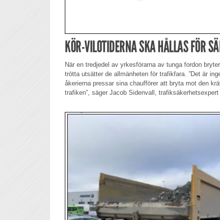
KÖR-VILOTIDERNA SKA HÅLLAS FÖR S
När en tredjedel av yrkesförarna av tunga fordon bryter
trötta utsätter de allmänheten för trafikfara. ”Det är ing
åkerierna pressar sina chaufförer att bryta mot den kräv
trafiken”, säger Jacob Sidenvall, trafiksäkerhetsexper