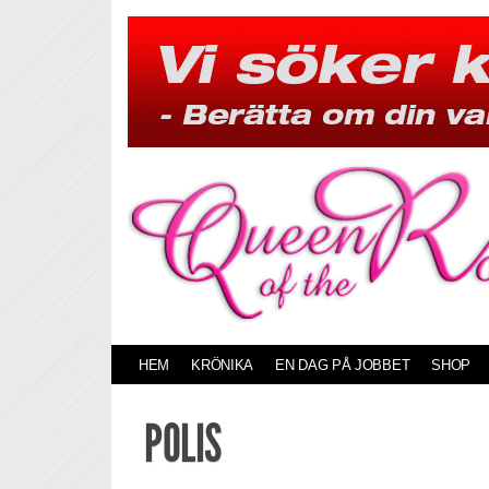
Skip
to
content
HEM
KRÖNIKA
EN DAG PÅ JOBBET
SHOP
POLIS