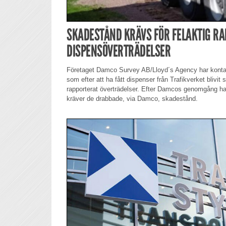
SKADESTÅND KRÄVS FÖR FELAKTIG R
DISPENSÖVERTRÄDELSER
Företaget Damco Survey AB/Lloyd´s Agency har kontakt
som efter att ha fått dispenser från Trafikverket blivi
rapporterat överträdelser. Efter Damcos genomgång har
kräver de drabbade, via Damco, skadestånd.