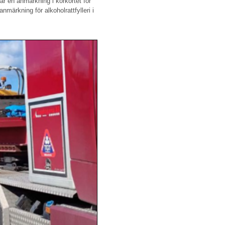
får en anmärkning i körkortet för
nmärkning för alkoholrattfylleri i