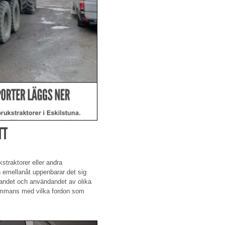
TT
kstraktorer eller andra
h emellanåt uppenbarar det sig
randet och användandet av olika
lsammans med vilka fordon som