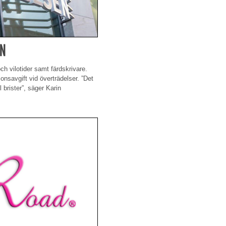
EN
ch vilotider samt färdskrivare.
ionsavgift vid överträdelser. ”Det
l brister”, säger Karin