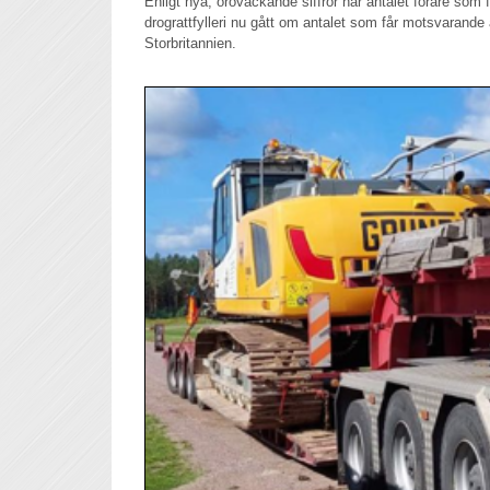
Enligt nya, oroväckande siffror har antalet förare som 
drograttfylleri nu gått om antalet som får motsvarande a
Storbritannien.