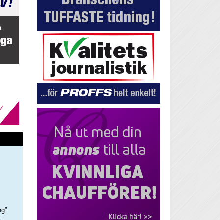
ng”
–